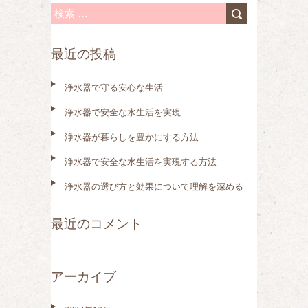
検
索
最近の投稿
:
浄水器で守る安心な生活
浄水器で安全な水生活を実現
浄水器が暮らしを豊かにする方法
浄水器で安全な水生活を実現する方法
浄水器の選び方と効果について理解を深める
最近のコメント
アーカイブ