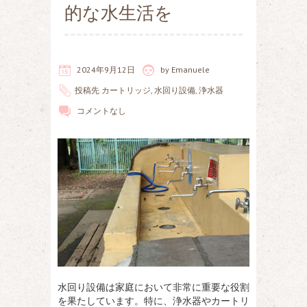
的な水生活を
2024年9月12日
by
Emanuele
投稿先
カートリッジ
,
水回り設備
,
浄水器
コメントなし
水回り設備は家庭において非常に重要な役割
を果たしています。
特に、浄水器やカートリ