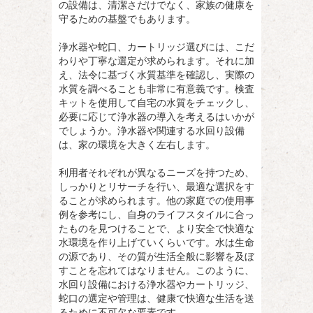
の設備は、清潔さだけでなく、家族の健康を
守るための基盤でもあります。
浄水器や蛇口、カートリッジ選びには、こだ
わりや丁寧な選定が求められます。それに加
え、法令に基づく水質基準を確認し、実際の
水質を調べることも非常に有意義です。検査
キットを使用して自宅の水質をチェックし、
必要に応じて浄水器の導入を考えるはいかが
でしょうか。浄水器や関連する水回り設備
は、家の環境を大きく左右します。
利用者それぞれが異なるニーズを持つため、
しっかりとリサーチを行い、最適な選択をす
ることが求められます。他の家庭での使用事
例を参考にし、自身のライフスタイルに合っ
たものを見つけることで、より安全で快適な
水環境を作り上げていくらいです。水は生命
の源であり、その質が生活全般に影響を及ぼ
すことを忘れてはなりません。このように、
水回り設備における浄水器やカートリッジ、
蛇口の選定や管理は、健康で快適な生活を送
るために不可欠な要素です。