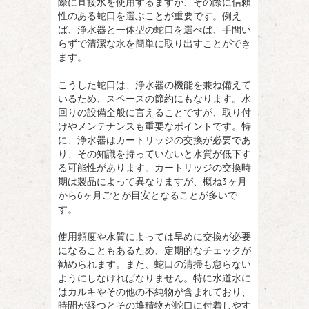
際に直接水を使用するますが、その際に信頼
性のある蛇口を選ぶことが重要です。例え
ば、浄水器と一体型の蛇口を選べば、手間い
らずで清潔な水を簡単に取り出すことができ
ます。
こうした蛇口は、浄水器の機能を兼ね備えて
いるため、スペースの節約にもなります。水
回りの設備全般に言えることですが、取り付
けやメンテナンスも重要なポイントです。特
に、浄水器はカートリッジの交換が必要であ
り、その知識を持っていないと水質が低下す
る可能性があります。カートリッジの交換時
期は製品によって異なりますが、概ね3ヶ月
から6ヶ月ごとが目安となることが多いで
す。
使用頻度や水質によっては早めに交換が必要
になることもあるため、定期的なチェックが
勧められます。また、蛇口の清掃も怠らない
ようにしなければなりません。特に水道水に
はカルキやその他の不純物が含まれており、
時間が経つとその堆積物が蛇口に付着しやす