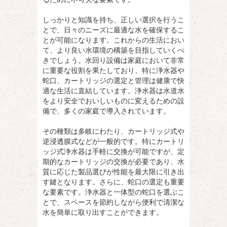
しっかりと知識を持ち、正しい選択を行うこ
とで、日々のニーズに最適な水を確保するこ
とが可能になります。これからの生活におい
て、より良い水環境の構築を目指していくべ
きでしょう。水回り設備は家庭において非常
に重要な役割を果たしており、特に浄水器や
蛇口、カートリッジの選定と管理は健康で快
適な生活に直結しています。浄水器は水道水
をより安全でおいしいものに変えるための設
備で、多くの家庭で導入されています。
その種類は多岐にわたり、カートリッジ式や
逆浸透膜式などが一般的です。特にカートリ
ッジ式浄水器は手軽に交換が可能ですが、定
期的なカートリッジの交換が必要であり、水
質に応じた製品選びが性能を最大限に引き出
す鍵となります。さらに、蛇口の選定も重要
な要素です。浄水器と一体型の蛇口を選ぶこ
とで、スペースを節約しながら便利で清潔な
水を簡単に取り出すことができます。