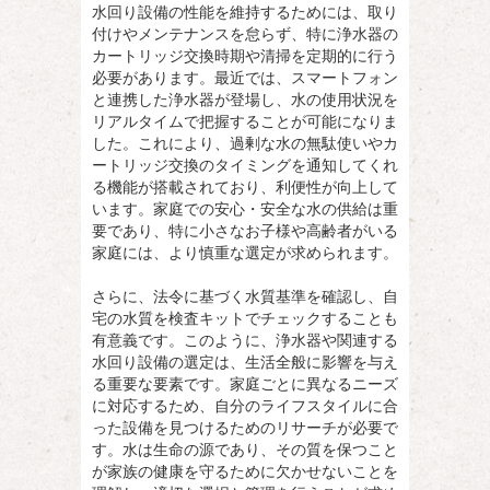
水回り設備の性能を維持するためには、取り
付けやメンテナンスを怠らず、特に浄水器の
カートリッジ交換時期や清掃を定期的に行う
必要があります。最近では、スマートフォン
と連携した浄水器が登場し、水の使用状況を
リアルタイムで把握することが可能になりま
した。これにより、過剰な水の無駄使いやカ
ートリッジ交換のタイミングを通知してくれ
る機能が搭載されており、利便性が向上して
います。家庭での安心・安全な水の供給は重
要であり、特に小さなお子様や高齢者がいる
家庭には、より慎重な選定が求められます。
さらに、法令に基づく水質基準を確認し、自
宅の水質を検査キットでチェックすることも
有意義です。このように、浄水器や関連する
水回り設備の選定は、生活全般に影響を与え
る重要な要素です。家庭ごとに異なるニーズ
に対応するため、自分のライフスタイルに合
った設備を見つけるためのリサーチが必要で
す。水は生命の源であり、その質を保つこと
が家族の健康を守るために欠かせないことを