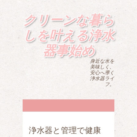
クリーンな暮ら
しを叶える浄水
器事始め
身近な水を
美味しく、
安心へ導く
浄水器ライ
フ。
浄水器と管理で健康