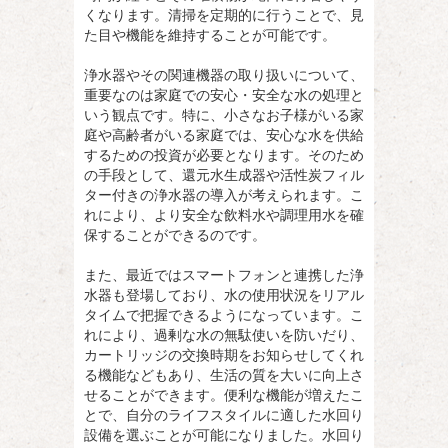
くなります。清掃を定期的に行うことで、見
た目や機能を維持することが可能です。
浄水器やその関連機器の取り扱いについて、
重要なのは家庭での安心・安全な水の処理と
いう観点です。特に、小さなお子様がいる家
庭や高齢者がいる家庭では、安心な水を供給
するための投資が必要となります。そのため
の手段として、還元水生成器や活性炭フィル
ター付きの浄水器の導入が考えられます。こ
れにより、より安全な飲料水や調理用水を確
保することができるのです。
また、最近ではスマートフォンと連携した浄
水器も登場しており、水の使用状況をリアル
タイムで把握できるようになっています。こ
れにより、過剰な水の無駄使いを防いだり、
カートリッジの交換時期をお知らせしてくれ
る機能などもあり、生活の質を大いに向上さ
せることができます。便利な機能が増えたこ
とで、自分のライフスタイルに適した水回り
設備を選ぶことが可能になりました。水回り