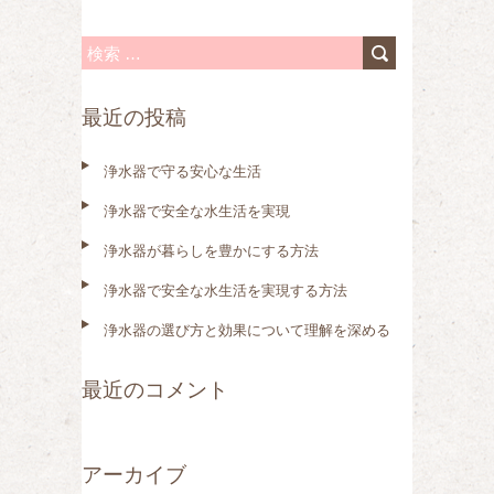
検
索
最近の投稿
:
浄水器で守る安心な生活
浄水器で安全な水生活を実現
浄水器が暮らしを豊かにする方法
浄水器で安全な水生活を実現する方法
浄水器の選び方と効果について理解を深める
最近のコメント
アーカイブ