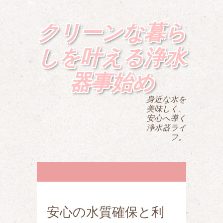
クリーンな暮ら
しを叶える浄水
器事始め
身近な水を
美味しく、
安心へ導く
浄水器ライ
フ。
安心の水質確保と利