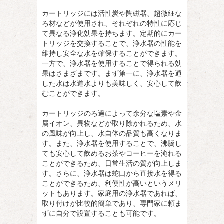
カートリッジには活性炭や陶磁器、超微細な
ろ材などが使用され、それぞれの特性に応じ
て異なる浄化効果を持ちます。定期的にカー
トリッジを交換することで、浄水器の性能を
維持し安全な水を確保することができます。
一方で、浄水器を使用することで得られる効
果はさまざまです。まず第一に、浄水器を通
した水は水道水よりも美味しく、安心して飲
むことができます。
カートリッジのろ過によって余分な塩素や金
属イオン、異物などが取り除かれるため、水
の風味が向上し、水自体の品質も高くなりま
す。また、浄水器を使用することで、沸騰し
ても安心して飲めるお茶やコーヒーを淹れる
ことができるため、日常生活の質が向上しま
す。さらに、浄水器は蛇口から直接水を得る
ことができるため、利便性が高いというメリ
ットもあります。家庭用の浄水器であれば、
取り付けが比較的簡単であり、専門家に頼ま
ずに自分で設置することも可能です。